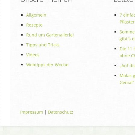
Allgemein
7 einfa
Pflaste
Rezepte
Sommer
Rund um Gartenallerlei
gibt´s 
Tipps und Tricks
Die 11 
Videos
ohne C
Webtipps der Woche
„Auf die
Malas g
Genial“
Impressum
|
Datenschutz