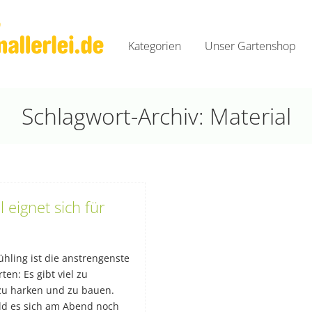
Zum
Inhalt
Kategorien
Unser Gartenshop
springen
Rund um Gartenallerlei
Tipps und Tricks
Schlagwort-Archiv: Material
Webtipps der Woche
Videos
l eignet sich für
rühling ist die anstrengenste
ten: Es gibt viel zu
zu harken und zu bauen.
ld es sich am Abend noch