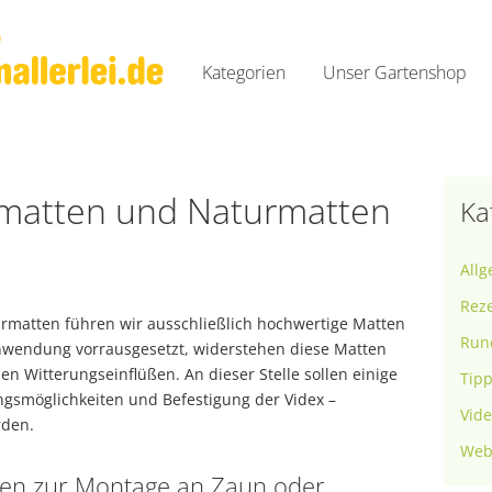
Zum
Inhalt
Kategorien
Unser Gartenshop
springen
Rund um Gartenallerlei
Tipps und Tricks
Webtipps der Woche
zmatten und Naturmatten
Ka
Videos
All
Rez
urmatten führen wir ausschließlich hochwertige Matten
Rund
Anwendung vorrausgesetzt, widerstehen diese Matten
en Witterungseinflüßen. An dieser Stelle sollen einige
Tipp
smöglichkeiten und Befestigung der Videx –
Vid
rden.
Web
fen zur Montage an Zaun oder