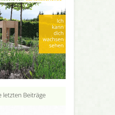
e letzten Beiträge
nfache Möglichkeiten um
sterfugen von Unkraut zu befreien