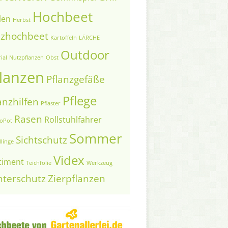
Hochbeet
len
Herbst
lzhochbeet
Kartoffeln
LÄRCHE
Outdoor
ial
Nutzpflanzen
Obst
lanzen
Pflanzgefäße
Pflege
anzhilfen
Pflaster
Rasen
Rollstuhlfahrer
toPot
Sommer
Sichtschutz
linge
Videx
timent
Teichfolie
Werkzeug
nterschutz
Zierpflanzen