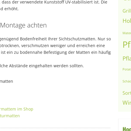
 dass der verwendete Kunststoff UV-stabilisiert ist. Die
d erhöht.
Gril
Ho
r Montage achten
Mater
 genügend Bodenfreiheit Ihrer Sichtschutzmatten. Nur so
Pf
abtrocknen, verschmutzen weniger und erreichen eine
r ist ein zu bodennahe Befestigung der Matten ein häufig
Pfl
lche Abstände eingehalten werden sollten.
Pota
Schäd
Sor
Wi
urmattem im Shop
aturmatten