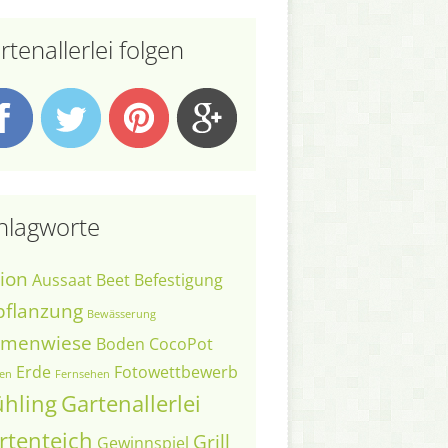
rtenallerlei folgen
hlagworte
ion
Aussaat
Beet
Befestigung
pflanzung
Bewässerung
umenwiese
Boden
CocoPot
Erde
Fotowettbewerb
en
Fernsehen
ühling
Gartenallerlei
rtenteich
Grill
Gewinnspiel