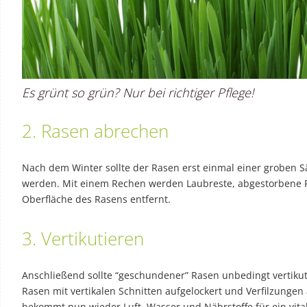
Es grünt so grün? Nur bei richtiger Pflege!
2. Rasen abrechen
Nach dem Winter sollte der Rasen erst einmal einer groben 
werden. Mit einem Rechen werden Laubreste, abgestorbene P
Oberfläche des Rasens entfernt.
3. Vertikutieren
Anschließend sollte “geschundener” Rasen unbedingt vertikut
Rasen mit vertikalen Schnitten aufgelockert und Verfilzunge
bekommt nun wieder Luft, Wasser und Nährstoffe für ein vital