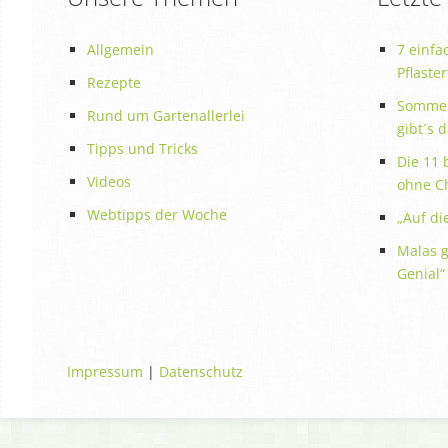
Allgemein
7 einfa
Pflaste
Rezepte
Sommer
Rund um Gartenallerlei
gibt´s 
Tipps und Tricks
Die 11 
Videos
ohne C
Webtipps der Woche
„Auf die
Malas g
Genial“
Impressum
|
Datenschutz