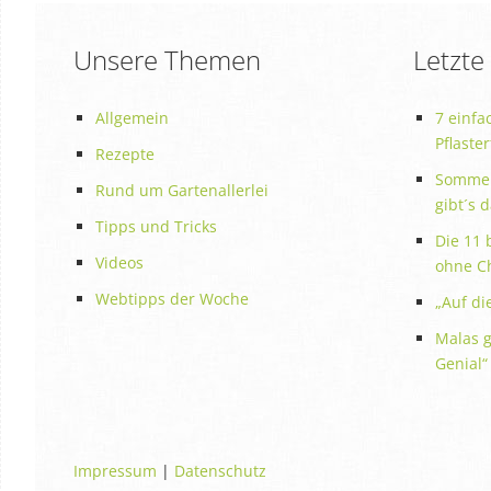
Unsere Themen
Letzte
Allgemein
7 einfa
Pflaste
Rezepte
Sommer
Rund um Gartenallerlei
gibt´s 
Tipps und Tricks
Die 11 
Videos
ohne C
Webtipps der Woche
„Auf die
Malas g
Genial“
Impressum
|
Datenschutz