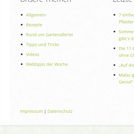
Allgemein
7 einfa
Pflaste
Rezepte
Sommer
Rund um Gartenallerlei
gibt´s 
Tipps und Tricks
Die 11 
Videos
ohne C
Webtipps der Woche
„Auf die
Malas g
Genial“
Impressum
|
Datenschutz