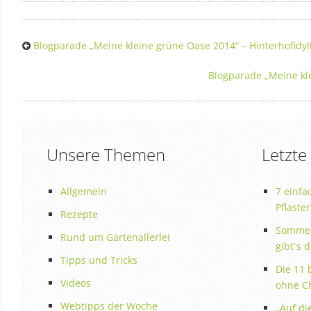
Blogparade „Meine kleine grüne Oase 2014“ – Hinterhofidyll
Blogparade „Meine kl
Unsere Themen
Letzte
Allgemein
7 einfa
Pflaste
Rezepte
Sommer
Rund um Gartenallerlei
gibt´s 
Tipps und Tricks
Die 11 
Videos
ohne C
Webtipps der Woche
„Auf die