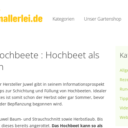
Zum
Inhalt
Kategorien
Unser Gartenshop
springen
Rund um Gartenallerlei
Tipps und Tricks
Webtipps der Woche
Hochbeete : Hochbeet als
Ka
Videos
n
All
Rez
r Hersteller Juwel gibt in seinem Informationsprospekt
Rund
pps zur Schichtung und Füllung von Hochbeeten. Idealer
es ist somit schon der Herbst oder gar Sommer, bevor
Tipp
 der Bepflanzung begonnen wird.
Vid
Web
 Juwel Baum- und Strauchschnitt sowie Herbstlaub. Bis
 dieses bereits angerottet.
Das Hochbeet kann so als