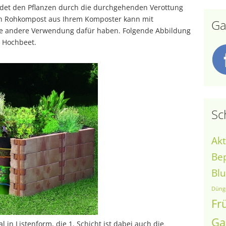
et den Pflanzen durch die durchgehenden Verottung
ch Rohkompost aus Ihrem Komposter kann mit
Ga
e andere Verwendung dafür haben. Folgende Abbildung
r Hochbeet.
Sc
Akt
Be
Bl
Düng
Fr
Ga
in Listenform, die 1. Schicht ist dabei auch die