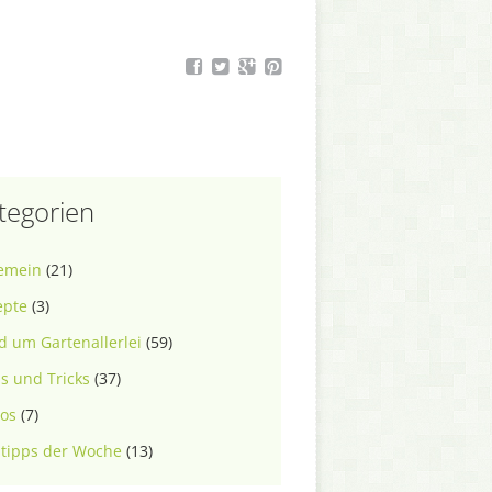
tegorien
gemein
(21)
epte
(3)
 um Gartenallerlei
(59)
s und Tricks
(37)
eos
(7)
tipps der Woche
(13)