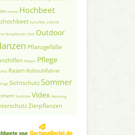
Hochbeet
len
Herbst
lzhochbeet
Kartoffeln
LÄRCHE
Outdoor
ial
Nutzpflanzen
Obst
lanzen
Pflanzgefäße
Pflege
anzhilfen
Pflaster
Rasen
Rollstuhlfahrer
toPot
Sommer
Sichtschutz
linge
Videx
timent
Teichfolie
Werkzeug
nterschutz
Zierpflanzen