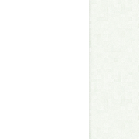
mermonate im Garten – Arbeit gibt
as ganze Jahr
11 besten Wege um den Grillrost
e Chemie zu säubern
 die Kartoffel… Fertig? Los!“
s großer Auftritt bei „Einfach
al“
che
hen
: