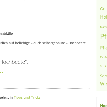
Gril
Ho
Mater
nabfälle
Pf
rlich auf beliebige – auch selbstgebaute – Hochbeete
Pfl
Pota
 Hochbeete“:
Schäd
len
Sor
Wi
gelegt in
Tipps und Tricks