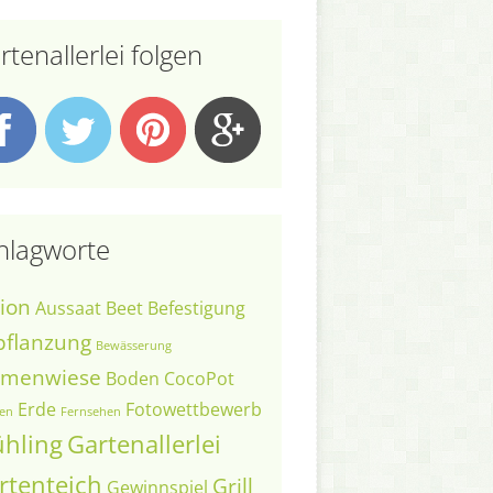
rtenallerlei folgen
hlagworte
ion
Aussaat
Beet
Befestigung
pflanzung
Bewässerung
umenwiese
Boden
CocoPot
Erde
Fotowettbewerb
en
Fernsehen
ühling
Gartenallerlei
rtenteich
Grill
Gewinnspiel