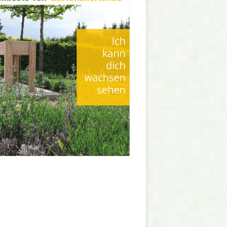
e letzten Beiträge
nfache Möglichkeiten um
sterfugen von Unkraut zu befreien