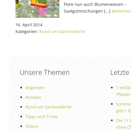
Flore nun auch Blumenwiesen –
Saatgutmischungen [...]
Weiterle
16. April 2014
Kategorien:
Rund um Gartenallerlei
Unsere Themen
Letzte
Allgemein
7 einfa
Pflaste
Rezepte
Sommer
Rund um Gartenallerlei
gibt´s 
Tipps und Tricks
Die 11 
Videos
ohne C